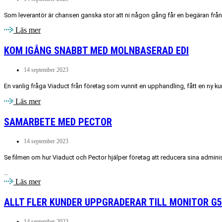
Som leverantör är chansen ganska stor att ni någon gång får en begäran från 
Läs mer
KOM IGÅNG SNABBT MED MOLNBASERAD EDI
14 september 2023
En vanlig fråga Viaduct från företag som vunnit en upphandling, fått en ny kund
Läs mer
SAMARBETE MED PECTOR
14 september 2023
Se filmen om hur Viaduct och Pector hjälper företag att reducera sina admini
...
Läs mer
ALLT FLER KUNDER UPPGRADERAR TILL MONITOR G5
14 september 2023