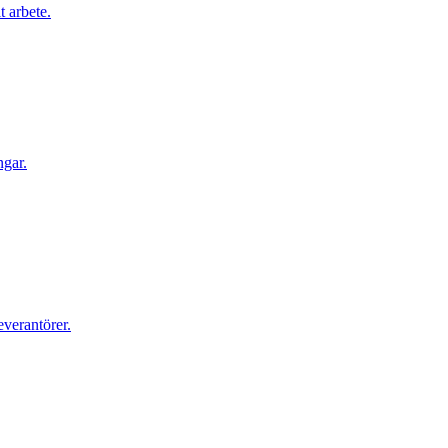
t arbete.
ngar.
everantörer.