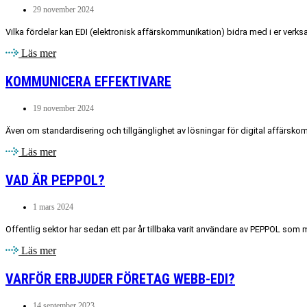
29 november 2024
Vilka fördelar kan EDI (elektronisk affärskommunikation) bidra med i er verksa
Läs mer
KOMMUNICERA EFFEKTIVARE
19 november 2024
Även om standardisering och tillgänglighet av lösningar för digital affärsko
Läs mer
VAD ÄR PEPPOL?
1 mars 2024
Offentlig sektor har sedan ett par år tillbaka varit användare av PEPPOL som m
Läs mer
VARFÖR ERBJUDER FÖRETAG WEBB-EDI?
14 september 2023